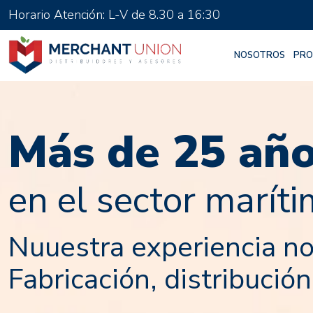
Merchant Union
Horario Atención: L-V de 8.30 a 16:30
NOSOTROS
PRO
Más de 25 añ
en el sector maríti
Nuuestra experiencia no
Fabricación, distribució