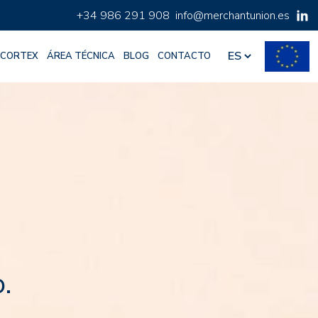
+34 986 291 908
info@merchantunion.es
 CORTEX
ÁREA TÉCNICA
BLOG
CONTACTO
.